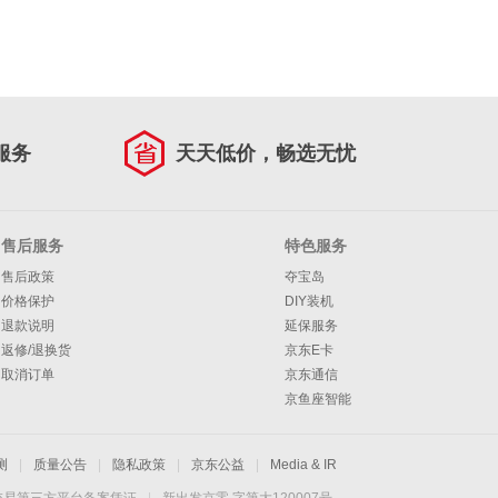
服务
天天低价，畅选无忧
售后服务
特色服务
售后政策
夺宝岛
价格保护
DIY装机
退款说明
延保服务
返修/退换货
京东E卡
取消订单
京东通信
京鱼座智能
测
|
质量公告
|
隐私政策
|
京东公益
|
Media & IR