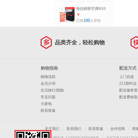
效 HF-
海信精密空调9/10
6
220LW/TS16SZD
匹恒温恒湿机房
￥
精密空调
20/25/30KW机房工
100
已有
人评价
业空调 9匹 一级能
效 HF-
220LW/TS16SJD
品类齐全，轻松购物
精密空调
购物指南
配送方式
购物流程
上门自提
会员介绍
211限时达
生活旅行/团购
配送服务查
常见问题
配送费收取
大家电
联系客服
关于我们
|
联系我们
|
联系客服
|
合作招商
|
商