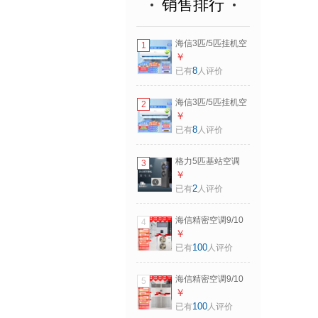
销售排行
海信3匹/5匹挂机空
1
调 AI省电 家用商用
￥
两用大风量防直吹
8
已有
人评价
家用商店餐馆车间
厂房单位学校 故障
海信3匹/5匹挂机空
2
自检 冷暖 变频 4匹
调 AI省电 家用商用
￥
一级能效
两用大风量防直吹
8
已有
人评价
家用商店餐馆车间
厂房单位学校 故障
格力5匹基站空调
3
自检 冷暖 变频 5匹
机房配电室专用柜
￥
新一级能效
机空调 变频EF系列
2
已有
人评价
单冷 一级能效380
5匹 EF12.5/NaA-
海信精密空调9/10
4
N1
匹恒温恒湿机房
￥
20/25/30KW机房工
100
已有
人评价
业空调 9匹 一级能
效 HF-
海信精密空调9/10
5
220LW/TS16SD 精
匹恒温恒湿机房
￥
密空调
20/25/30KW机房工
100
已有
人评价
业空调 9匹 一级能